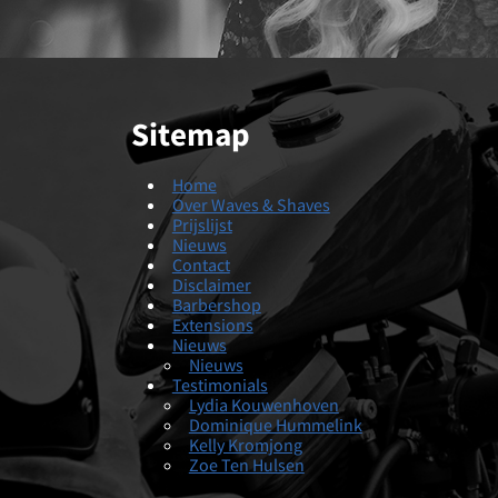
Sitemap
Home
Over Waves & Shaves
Prijslijst
Nieuws
Contact
Disclaimer
Barbershop
Extensions
Nieuws
Nieuws
Testimonials
Lydia Kouwenhoven
Dominique Hummelink
Kelly Kromjong
Zoe Ten Hulsen